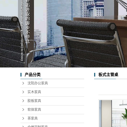
产品分类
板式主管桌
沈阳办公家具
实木家具
胶板家具
软体家具
茶家具