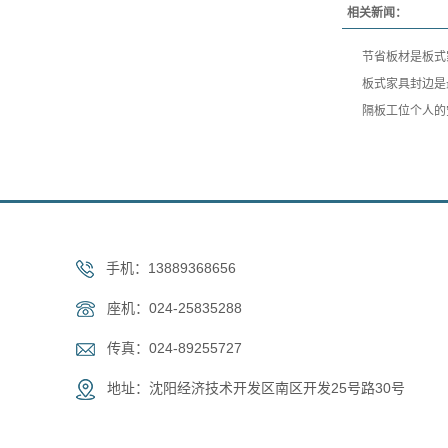
相关新闻：
节省板材是板式
板式家具封边是
隔板工位个人的
手机：13889368656
座机：024-25835288
传真：024-89255727
地址：沈阳经济技术开发区南区开发25号路30号