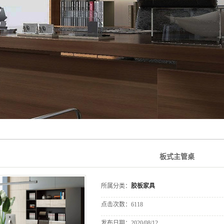
板式主管桌
所属分类：
胶板家具
点击次数：
6118
发布日期：
2020/08/12