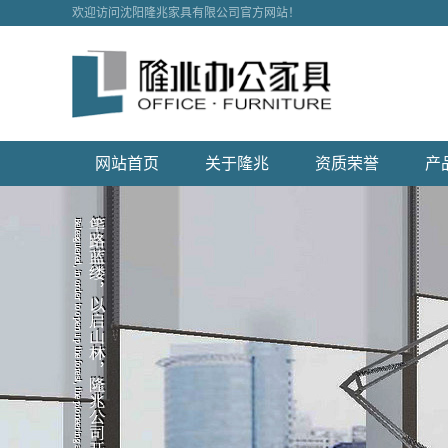
欢迎访问沈阳隆兆家具有限公司官方网站！
网站首页
关于隆兆
资质荣誉
产