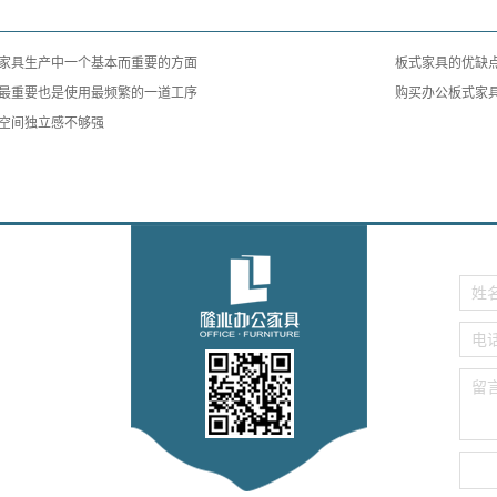
家具生产中一个基本而重要的方面
板式家具的优缺
最重要也是使用最频繁的一道工序
购买办公板式家
空间独立感不够强