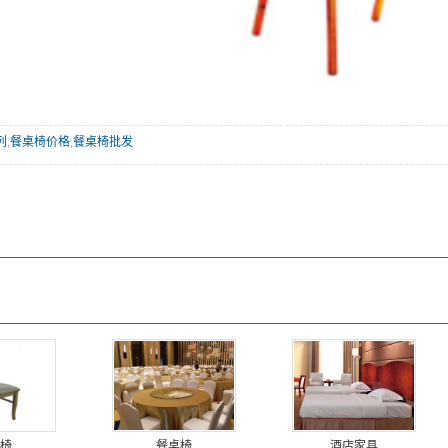
列
,
餐桌椅价格
,
餐桌椅批发
椅
餐桌椅
酒店家具