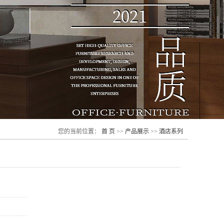
您的当前位置：
首 页
>>
产品展示
>>
酒店系列