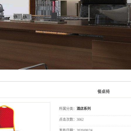
餐桌椅
所属分类：
酒店系列
点击次数：
3062
发布日期：
2020/08/24