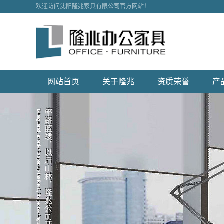
欢迎访问沈阳隆兆家具有限公司官方网站！
网站首页
关于隆兆
资质荣誉
产