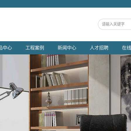
品中心
工程案例
新闻中心
人才招聘
在