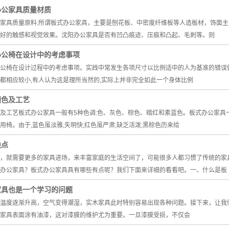
办公家具质量材质
家具质量原料:所谓板式办公家具，主要是刨花板、中密度纤维板等人造板材，饰面主
好的触感和视觉效果。沈阳办公家具是否有凹凸痕迹、压痕和凸起、毛刺等。则
办公椅在设计中的考虑事项
公椅在设计过程中的考虑事项。实践中常发生各项尺寸以比例适中的人为基准的错误做法
都相应较小,有人认为这是理所当然的,实际上并非完全如此一个身体比例
颜色及工艺
及工艺板式办公家具一般有5种色调:色、灰色、棕色、暗红和素蓝色。板式办公家具一
用椅。由于,蓝色虽淡雅,失明快;红色虽严肃,缺乏活泼;黑棕色历来给
缺点
，就需要更多的家具进场，来丰富家庭的生活空间了，可能很多人都习惯了传统的家
办公家具？板式办公家具具有哪些有点呢？我们下面来详细的看看吧。一、什么是板
家具也是一个学习的问题
温度逐渐升高，空气变得潮湿，实木家具此时特别容易出现各种问题。接下来，让我
家具表面涂有油漆，这对漆膜的维护尤为重要。一旦漆膜受损，不仅会