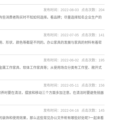
发布时间：2022-08-03 点击次数：204
有些消费者购买时不知如何选择。看品牌；尽量选择知名企业生产的
发布时间：2022-07-05 点击次数：141
用、形状、颜色等都是不同的。办公家具的发展与家具的材料有着密
发布时间：2022-06-02 点击次数：195
金属工作家具、软体工作家具等；从使用场合分类有工作室、敞开式
发布时间：2022-05-11 点击次数：156
保养时要在清洁，摆放和移动三个方面多加注意。在清洁时要避免锐器
发布时间：2022-04-16 点击次数：145
的装饰和使用效果，那么这些常见办公文件柜有哪些好处呢?一起来看