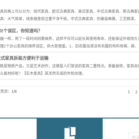
具风格上可以分为：现代家具、欧式古典家具、美式家具、中式古典家具、新古典家
具：大气简单，线条随意但注重干净干练。中式古典家具：的雍容典雅、工艺精湛，
2个误区，你知道吗？
器一样，用了一段时间则需保养，这样不仅可以延长其使用寿命，还能保证外观持久
理2个办公家具的保养误区，供大家借鉴。1、旧衣服当清洁布衣服的布料有棉、麻、
板式家具拆装方便利于运输
既是物质产品，又是艺术创作，这便是人们常说的家具二重特点。准备装修，家具自
么板材好呢？【实木家具】其浑然天成的年轮纹理，
页次：1/8
1
2