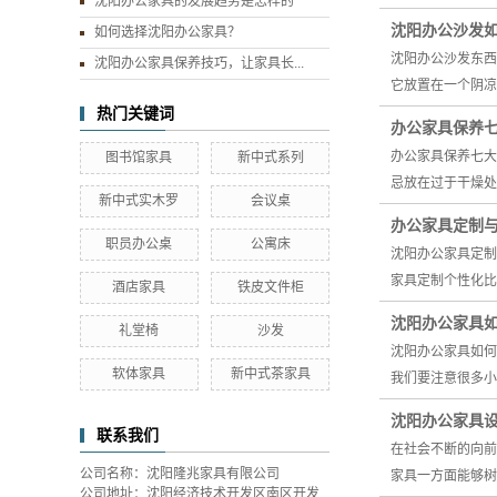
沈阳办公家具的发展趋势是怎样的
沈阳办公沙发
如何选择沈阳办公家具？
沈阳办公沙发东西
沈阳办公家具保养技巧，让家具长...
它放置在一个阴凉
热门关键词
办公家具保养
办公家具保养七大
图书馆家具
新中式系列
忌放在过于干燥处
新中式实木罗
会议桌
办公家具定制
职员办公桌
公寓床
沈阳办公家具定制
家具定制个性化比
酒店家具
铁皮文件柜
沈阳办公家具
礼堂椅
沙发
沈阳办公家具如何
软体家具
新中式茶家具
我们要注意很多小
沈阳办公家具
联系我们
在社会不断的向前
公司名称：沈阳隆兆家具有限公司
家具一方面能够树
公司地址：沈阳经济技术开发区南区开发