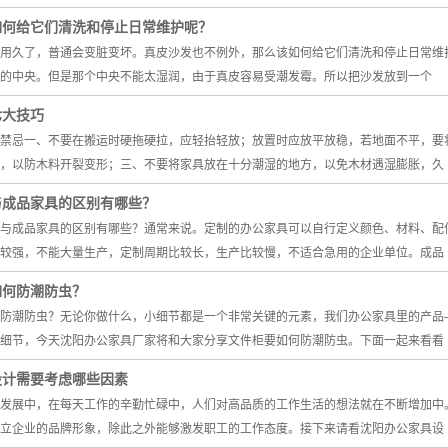
如何给它们清洗和停止日常维护呢？
用久了，普通会变脏变坏。真皮沙发也不例外，那么该如何给它们清洗和停止日常维
的中央。但是那个中央不能太湿润，由于真皮容易受潮发霉。所以把沙发放到一个
七大技巧
禁忌一、不要在搬运时硬拖硬拉，应轻抬轻放；放置时应放平放稳，若地面不平，要
，以防木料开裂变形；三、不要将家具放在十分潮湿的地方，以免木材遇湿膨胀，久
与成品家具的区别有哪些？
与成品家具的区别有哪些？通常来说。定制的办公家具可以自行定义颜色、材料、配
较强，不能大量生产，定制周期比较长，生产比较慢，不适合急用的企业单位。成品
如何防潮防虫？
防潮防虫？无论你做什么，小细节都是一个非常关键的元素，我们办公家具里的产品
细节，今天沈阳办公家具厂家将和大家分享文件柜要如何防潮防虫。下面一起来看看
设计需要考虑哪些因素
发展中，在每天工作的辛勤忙碌中，人们对高品质的工作生活的想法就在不断增加中
立企业的品牌形象，除此之外能够激发职工的工作态度。接下来请看沈阳办公家具设