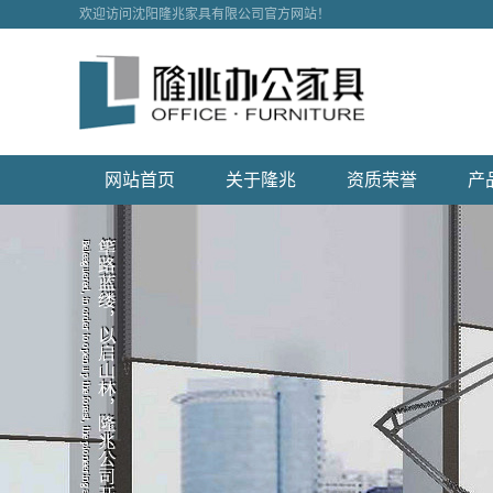
欢迎访问沈阳隆兆家具有限公司官方网站！
网站首页
关于隆兆
资质荣誉
产