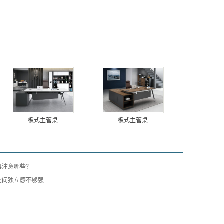
板式主管桌
板式主管桌
具注意哪些？
空间独立感不够强