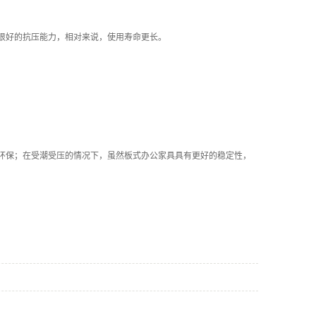
很好的抗压能力，相对来说，使用寿命更长。
环保；在受潮受压的情况下，虽然板式办公家具具有更好的稳定性，