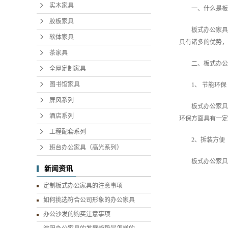
实木家具
一、什么是板
胶板家具
板式办公家具
软体家具
具有诸多的优势，
茶家具
二、板式办公
全屋定制家具
图书馆家具
1、 节能环保
屏风系列
板式办公家具
酒店系列
环保方面具有一定
工程配套系列
2、拆装方便
班台办公家具（高光系列）
板式办公家具
新闻资讯
定制板式办公家具的注意事项
如何挑选符合公司形象的办公家具
办公沙发的购买注意事项