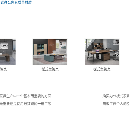
板式办公家具质量材质
管桌
板式主管桌
板式主管桌
家具生产中一个基本而重要的方面
购买办公板式家
最重要也是使用最频繁的一道工序
隔板工位个人的