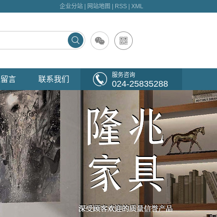
企业分站
|
网站地图
|
RSS
|
XML
服务咨询
线留言
联系我们
024-25835288