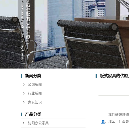
新闻分类
板式家具的优缺
公司新闻
行业新闻
家具知识
产品分类
我们硬装装修
具
，那么，什么是
沈阳办公家具