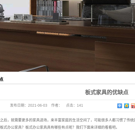
点
板式家具的优缺点
发布日期：
2021-06-03
作者：
点击：
141
之后，就需要更多的家具进场，来丰富家庭的生活空间了，可能很多人都习惯了传统
板式办公家具？板式办公家具具有哪些有点呢？我们下面来详细的看看吧。