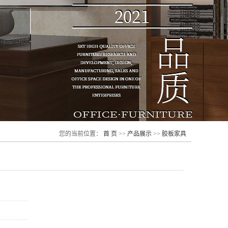
您的当前位置：
首 页
>>
产品展示
>>
胶板家具