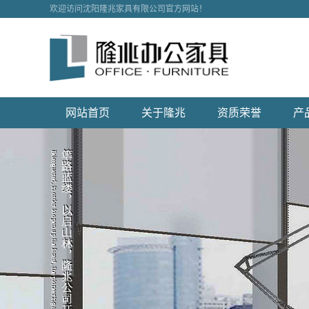
欢迎访问沈阳隆兆家具有限公司官方网站！
网站首页
关于隆兆
资质荣誉
产