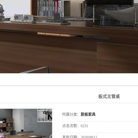
板式主管桌
所属分类：
胶板家具
点击次数：
6231
发布日期：
2020/08/12