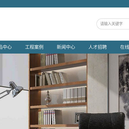
品中心
工程案例
新闻中心
人才招聘
在